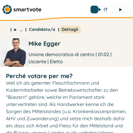
IT
Candidato/a
Dettagli
…
Mike Egger
Unione democratica di centro | 01.02 |
Uscente | Eletto
Perché votare per me?
Weil ich als gelernter Fleischfachmann und
Kadermitarbeiter sowie Betriebswirtschafter zu den
"Büezern" gehöre, welche im Parlament stark
untervertreten sind. Als Handwerker kenne ich die
Sorgen des Mittelstandes (u.a. Krankenkassenprämien,
AHV und Zuwanderung) und setze mich deshalb dafür
ein, dass sich Arbeit und Fleiss für den Mittelstand und
die Büezer unseres Landes auch weiterhin lohnen.