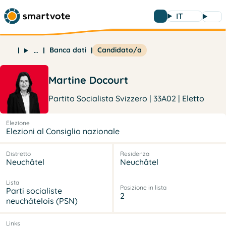
IT
Banca dati
Candidato/a
…
Martine Docourt
Partito Socialista Svizzero | 33A02 | Eletto
Elezione
Elezioni al Consiglio nazionale
Distretto
Residenza
Neuchâtel
Neuchâtel
Lista
Posizione in lista
Parti socialiste
2
neuchâtelois (PSN)
Links