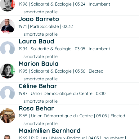
1996
Solidarité & Écologie
03.24
Incumbent
smartvote profile
Joao Barreto
1971
Parti Socialiste
02.32
smartvote profile
Laura Baud
1994
Solidarité & Écologie
03.05
Incumbent
smartvote profile
Marion Baula
1995
Solidarité & Écologie
03.36
Elected
smartvote profile
Céline Behar
1987
Union Démocratique du Centre
08.10
smartvote profile
Rosa Behar
1965
Union Démocratique du Centre
08.08
Elected
smartvote profile
Maximilien Bernhard
1969
PLR. Les Libéraux-Radicaux
04.05
Incumbent