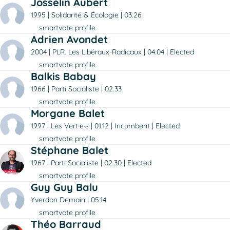
Josselin Aubert
1995
Solidarité & Écologie
03.26
smartvote profile
Adrien Avondet
2004
PLR. Les Libéraux-Radicaux
04.04
Elected
smartvote profile
Balkis Babay
1966
Parti Socialiste
02.33
smartvote profile
Morgane Balet
1997
Les Vert·e·s
01.12
Incumbent
Elected
smartvote profile
Stéphane Balet
1967
Parti Socialiste
02.30
Elected
smartvote profile
Guy Guy Balu
Yverdon Demain
05.14
smartvote profile
Théo Barraud