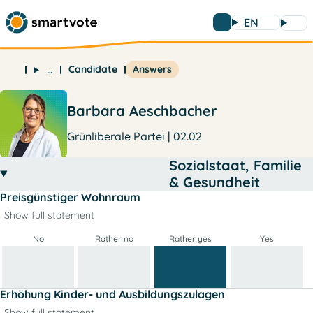
EN
Candidate
Answers
…
Barbara Aeschbacher
Grünliberale Partei | 02.02
Sozialstaat, Familie
& Gesundheit
Preisgünstiger Wohnraum
Show full statement
No
Rather no
Rather yes
Yes
Erhöhung Kinder- und Ausbildungszulagen
Show full statement