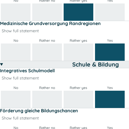
No
Rather no
Rather yes
Yes
Medizinische Grundversorgung Randregionen
Show full statement
No
Rather no
Rather yes
Yes
Schule & Bildung
Integratives Schulmodell
Show full statement
No
Rather no
Rather yes
Yes
Förderung gleiche Bildungschancen
Show full statement
No
Rather no
Rather yes
Yes