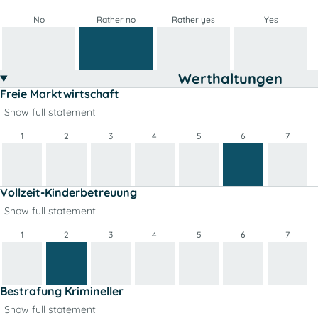
No
Rather no
Rather yes
Yes
Werthaltungen
Freie Marktwirtschaft
Show full statement
1
2
3
4
5
6
7
Vollzeit-Kinderbetreuung
Show full statement
1
2
3
4
5
6
7
Bestrafung Krimineller
Show full statement