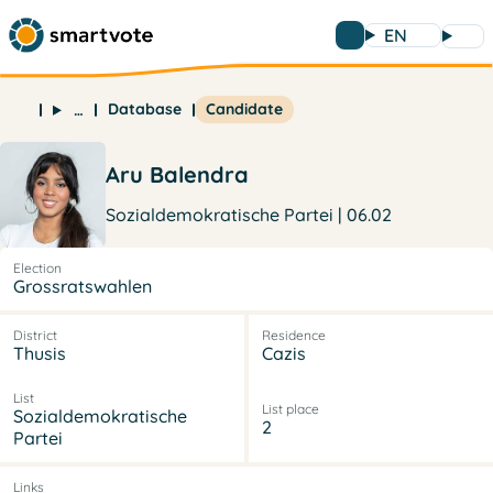
EN
Database
Candidate
…
Aru Balendra
Sozialdemokratische Partei | 06.02
Election
Grossratswahlen
District
Residence
Thusis
Cazis
List
List place
Sozialdemokratische
2
Partei
Links