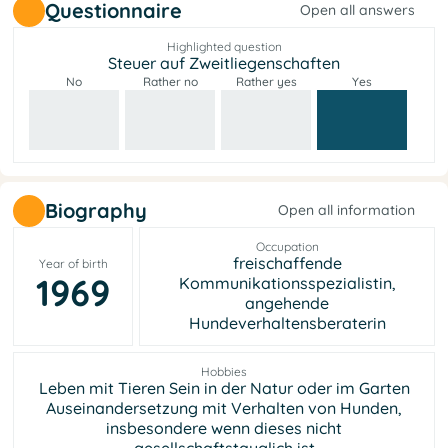
Questionnaire
Open all answers
Highlighted question
Steuer auf Zweitliegenschaften
No
Rather no
Rather yes
Yes
Biography
Open all information
Occupation
freischaffende
Year of birth
1969
Kommunikationsspezialistin,
angehende
Hundeverhaltensberaterin
Hobbies
Leben mit Tieren Sein in der Natur oder im Garten
Auseinandersetzung mit Verhalten von Hunden,
insbesondere wenn dieses nicht
gesellschaftstauglich ist