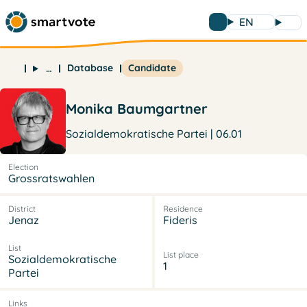
EN
Database
Candidate
…
Monika Baumgartner
Sozialdemokratische Partei | 06.01
Election
Grossratswahlen
District
Residence
Jenaz
Fideris
List
List place
Sozialdemokratische
1
Partei
Links