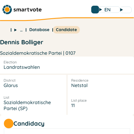
EN
Database
Candidate
…
Dennis Bolliger
Sozialdemokratische Partei | 0107
Election
Landratswahlen
District
Residence
Glarus
Netstal
List
List place
Sozialdemokratische
11
Partei (SP)
Candidacy