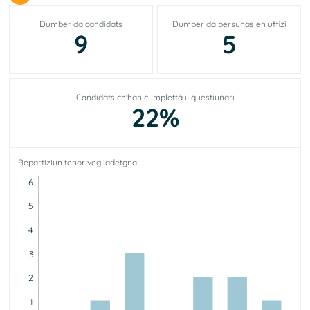
Dumber da candidats
Dumber da persunas en uffizi
9
5
Candidats ch'han cumplettà il questiunari
22%
Repartiziun tenor vegliadetgna
6
5
4
3
2
1