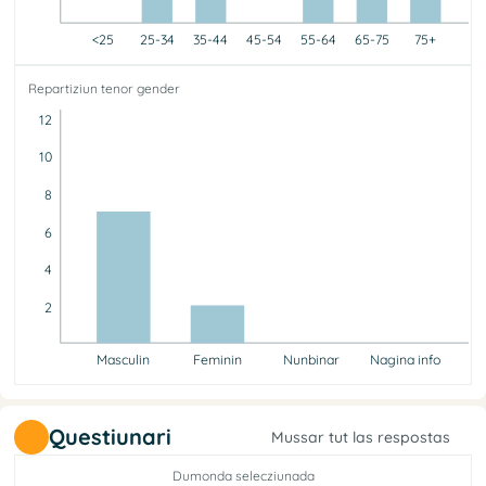
<25
25-34
35-44
45-54
55-64
65-75
75+
<25
25-34
35-44
45-54
55-64
65-75
75+
Repartiziun tenor gender
0
1
3
0
2
2
1
12
10
8
6
4
2
Masculin
Feminin
Nunbinar
Nagina info
Masculin
Feminin
Nunbinar
Nagina info
7
2
0
0
Questiunari
Mussar tut las respostas
Dumonda selecziunada