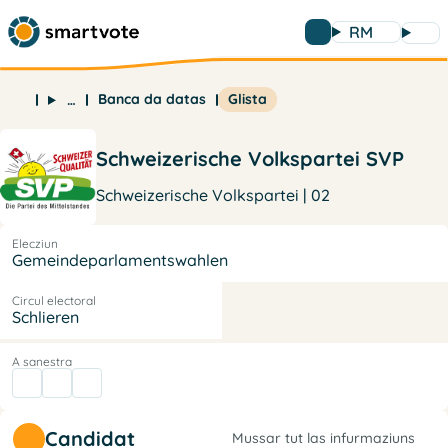
RM
Banca da datas
Glista
…
Schweizerische Volkspartei SVP
Schweizerische Volkspartei | 02
Elecziun
Gemeindeparlamentswahlen
Circul electoral
Schlieren
A sanestra
Candidat
Mussar tut las infurmaziuns