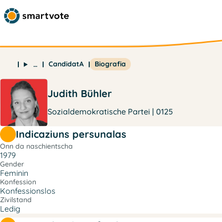
CandidatA
Biografia
…
Judith Bühler
Sozialdemokratische Partei | 0125
Indicaziuns persunalas
Onn da naschientscha
1979
Gender
Feminin
Konfession
Konfessionslos
Zivilstand
Ledig