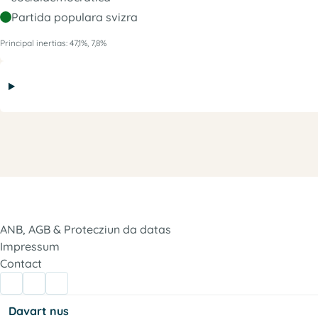
Partida populara svizra
Principal inertias: 47,1%, 7,8%
ANB, AGB & Protecziun da datas
Impressum
Contact
Davart nus