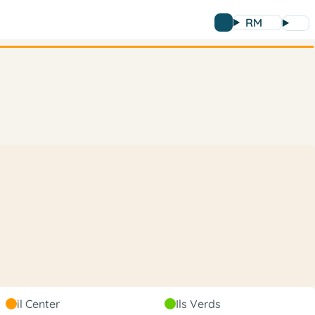
RM
Liberal
il Center
Ils Verds