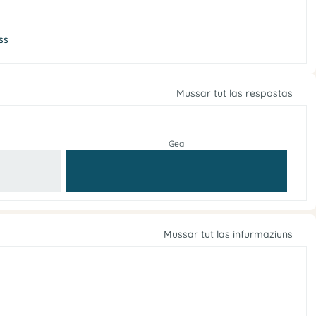
ss
Mussar tut las respostas
Gea
Mussar tut las infurmaziuns