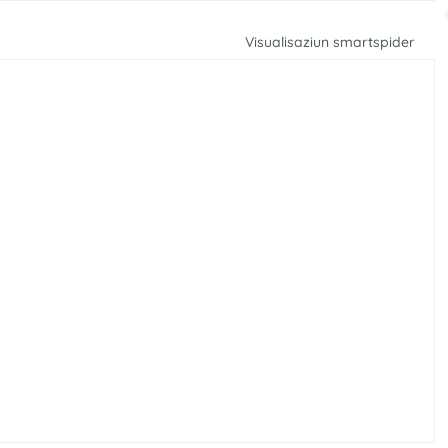
Visualisaziun smartspider
r
e
t
u
v
r
A
a
e
x
’
l
t
s
e
r
r
e
i
u
v
r
100
75
50