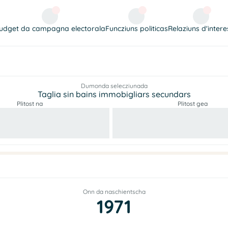
udget da campagna electorala
Funcziuns politicas
Relaziuns d'intere
Dumonda selecziunada
Taglia sin bains immobigliars secundars
Plitost na
Plitost gea
Onn da naschientscha
1971