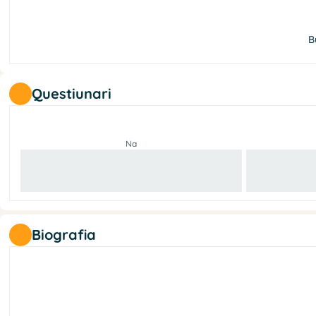
B
Questiunari
Na
Biografia