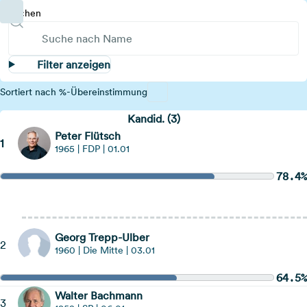
Suchen
Filter anzeigen
Sortiert nach %-Übereinstimmung
Kandid. (3)
Peter Flütsch
1
1965 | FDP | 01.01
78.4%
Hinweis öffnen
Georg Trepp-Ulber
2
1960 | Die Mitte | 03.01
64.5%
Walter Bachmann
3