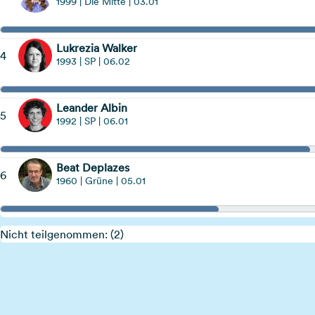
1999 | Die Mitte | 03.01
Lukrezia Walker
4
1993 | SP | 06.02
Leander Albin
5
1992 | SP | 06.01
Beat Deplazes
6
1960 | Grüne | 05.01
Nicht teilgenommen: (2)