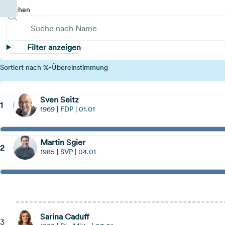
Suchen
Filter anzeigen
Sortiert nach %-Übereinstimmung
Sven Seitz
1
1969 | FDP | 01.01
Martin Sgier
2
1985 | SVP | 04.01
Hinweis öffnen
Sarina Caduff
3